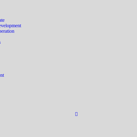
ate
velopment
eration
s
nt