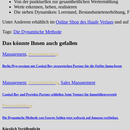
Von der punktuellen zur gesamtheitlichen Wertermittlung
Werte erkennen, heben, realisieren
Die sieben Dynamiken: Leerstand, Bestandsmietenerhöhung, Fl
Unter Anderem erhältlich im
Online Shop des Haufe Verlags
und auf
Tags:
Die Dynamische Methode
Das könnte Ihnen auch gefallen
Management
,
Pressemitteilung
Berlin Hyp gewinnt mit Capital Bay strategischen Partner für die OnSite ImmoAgent
Management
,
Pressemitteilung
,
Sales Management
Capital Bay und Projekte Partner schließen Joint Venture für Immobilienvertrieb
Pressemitteilung
Die Dynamische Methode von George Salden jetzt weltweit auf Amazon verfügbar.
Kürzlich Veröffentlicht