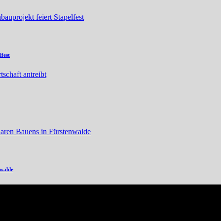
fest
nwalde