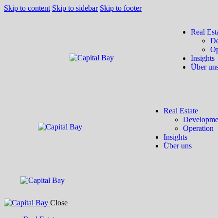
Skip to content
Skip to sidebar
Skip to footer
Real Est
De
Op
Insights
Über un
Real Estate
Developme
Operation
Insights
Über uns
Close