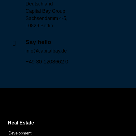
Deutschland—
Capital Bay Group
Sachsendamm 4-5,
10829 Berlin
Say hello
info@capitalbay.de
+49 30 1208662 0
Capital Bay Group
Real Estate
Development