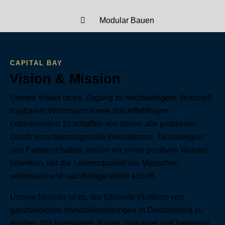
Modular Bauen
CAPITAL BAY
Vision & Mission
Unsere Vision ist es, Zugang zu hochwertigem, finanziell
tragbarem Wohnraum sowie zukunftsfähigen
Lebenswelten zu schaffen von denen alle profitieren.
Durch verantwortungsvolle Investitionen, Technologien
und Partnerschaften, wollen wir einen positiven Wandel
bewirken, der die Lebensqualität der Menschen
verbessert und nachhaltige Werte schafft.
Unsere Mission ist es, die führende Plattform von
ganzheitlichen Immobilienlösungen in Deutschland zu
werden. Wir investieren, bauen, managen und betreiben