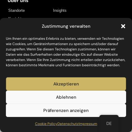
Über uns
Standorte
Insights
Kontakt
Zustimmung verwalten
Policies
Um Ihnen ein optimales Erlebnis zu bieten, verwenden wir Technologien
Datenschutz
Impressum
wie Cookies, um Geräteinformationen zu speichern und/oder darauf
Social
zuzugreifen. Wenn Sie diesen Technologien zustimmen, können wir
Daten wie das Surfverhalten oder eindeutige IDs auf dieser Website
verarbeiten. Wenn Sie Ihre Zustimmung nicht erteilen oder zurückziehen,
können bestimmte Merkmale und Funktionen beeinträchtigt werden.
Investieren, Entwickeln, Bauen und Betreiben – mit
Akzeptieren
Capital Bay.
Ablehnen
Capital Bay
© 2025. All Rights Reserved.
Präferenzen anzeigen
DE
Cookie Policy
Datenschutz
Impressum