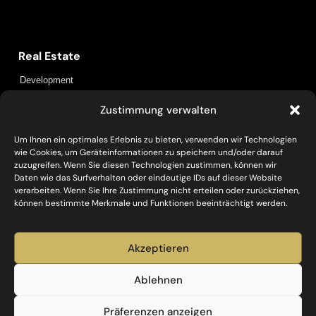
Capital Bay Group
Real Estate
Development
Über uns
Zustimmung verwalten
Standorte
Insights
Um Ihnen ein optimales Erlebnis zu bieten, verwenden wir Technologien
Kontakt
wie Cookies, um Geräteinformationen zu speichern und/oder darauf
zuzugreifen. Wenn Sie diesen Technologien zustimmen, können wir
Policies
Daten wie das Surfverhalten oder eindeutige IDs auf dieser Website
verarbeiten. Wenn Sie Ihre Zustimmung nicht erteilen oder zurückziehen,
Datenschutz
Impressum
können bestimmte Merkmale und Funktionen beeinträchtigt werden.
Social
Akzeptieren
Ablehnen
Investieren, Entwickeln, Bauen und Betreiben – mit
Präferenzen anzeigen