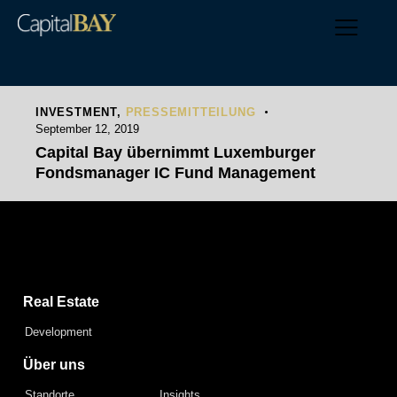
INVESTMENT
,
PRESSEMITTEILUNG
September 12, 2019
Capital Bay übernimmt Luxemburger
Fondsmanager IC Fund Management
Capital Bay Group
Real Estate
Development
Über uns
Standorte
Insights