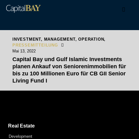
INVESTMENT
,
MANAGEMENT
,
OPERATION
,
PRESSEMITTEILUNG
Mai 13, 2022
Capital Bay und Gulf Islamic Investments
planen Ankauf von Seniorenimmobilien für
bis zu 100 Millionen Euro für CB GII Senior
Living Fund I
Capital Bay Group
Real Estate
Development