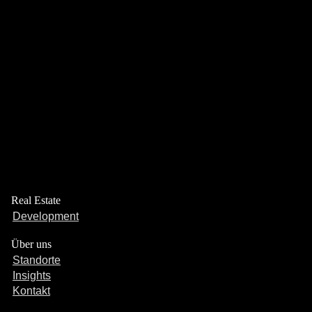
der
Beiträge
Capital Bay Group
Real Estate
Development
Über uns
Standorte
Insights
Kontakt