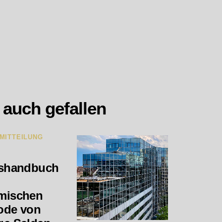
 auch gefallen
MITTEILUNG
ishandbuch
mischen
ode von